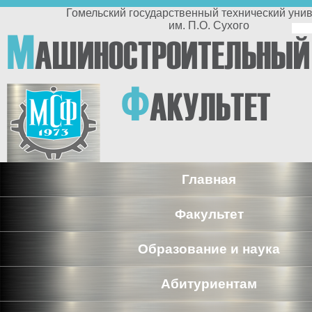
Перейти к основному содержанию
Гомельский государственный технический университет
им. П.О. Сухого
По
М
АШИНОСТРОИТЕЛЬНЫЙ
п
Ф
АКУЛЬТЕТ
Главная
Факультет
Образование и наука
Абитуриентам