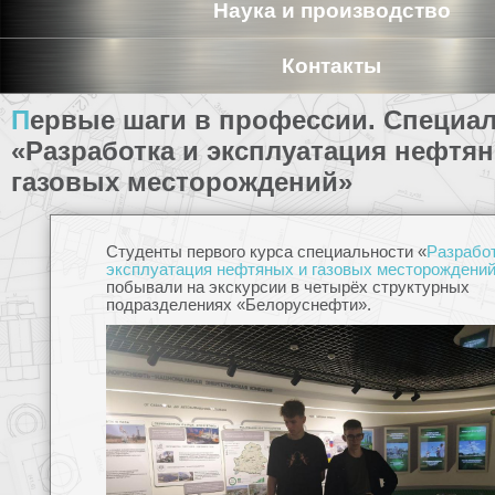
Наука и производство
Контакты
Первые шаги в профессии. Специальность
«Разработка и эксплуатация нефтя
газовых месторождений»
Студенты первого курса специальности «
Разработ
эксплуатация нефтяных и газовых месторождени
побывали на экскурсии в четырёх структурных
подразделениях «Белоруснефти».