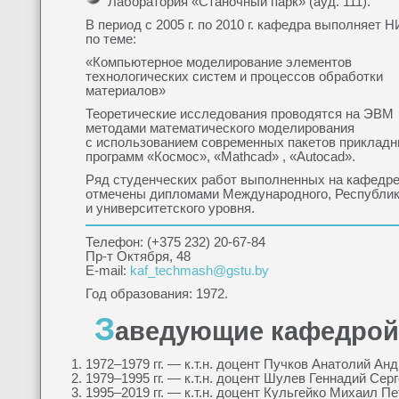
Лаборатория «Станочный парк» (ауд. 111).
В период с 2005 г. по 2010 г. кафедра выполняет 
по теме:
«Компьютерное моделирование элементов
технологических систем и процессов обработки
материалов»
Теоретические исследования проводятся на ЭВМ
методами математического моделирования
с использованием современных пакетов приклад
программ «Космос», «Mathcad» , «Autocad».
Ряд студенческих работ выполненных на кафедр
отмечены дипломами Международного, Республик
и университетского уровня.
Телефон: (+375 232) 20-67-84
Пр-т Октября, 48
E-mail:
kaf_techmash@gstu.by
Год образования: 1972.
З
аведующие кафедрой
1972–1979 гг. — к.т.н. доцент Пучков Анатолий Ан
1979–1995 гг. — к.т.н. доцент Шулев Геннадий Сер
1995–2019 гг. — к.т.н. доцент Кульгейко Михаил Пе