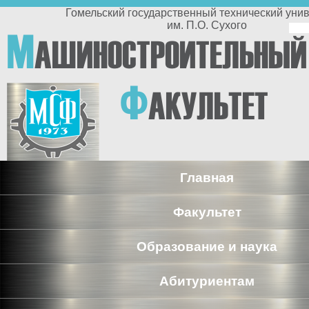
Перейти к основному содержанию
Гомельский государственный технический университет
им. П.О. Сухого
По
М
АШИНОСТРОИТЕЛЬНЫЙ
п
Ф
АКУЛЬТЕТ
Главная
Факультет
Образование и наука
Абитуриентам