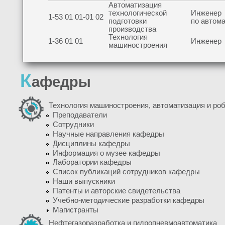
Автоматизация
технологической
Инженер
1-53 01 01-01 02
подготовки
по автом
производства
Технология
1-36 01 01
Инженер
машиностроения
К
афедры
Технология машиностроения, автоматизация и ро
Преподаватели
Сотрудники
Научные направления кафедры
Дисциплины кафедры
Информация о музее кафедры
Лаборатории кафедры
Список публикаций сотрудников кафедры
Наши выпускники
Патенты и авторские свидетельства
Учебно-методические разработки кафедры
Магистранты
Нефтегазоразработка и гидропневмоавтоматика