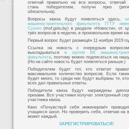
отвечай правильно на все вопросы, отвечай 
стань победителем, получи приз (регис
обязательна).
Вопросы квиза будут появляться здесь,
н
машиностроительного факультета ГГТУ име
Сухого
(msf.gstu.by) в разделе «Новости», от о
трёх вопросов в неделю, в произвольное время к
Первый вопрос будет размещён 11 ноября 2019 го
Ссылка на новость с очередным вопросо
выкладываться
в группе ВК машиностроит
факультета
, поэтому можно подписаться на нашу
(Но на сайте новость будет появляться раньше.)
Победителем будет тот, кто ответит прави
максимальное количество вопросов. Если таки
будет много, то среди них будут выбраны те, кт
всех дал правильные ответы.
Победители квиза будут награждены дипл
призами. Все участники получат электронный се
участника квиза.
Квиз «Почувствуй себя инженером!» проводи
учащихся школ. Но проверить себя, отвечая на 
может каждый.
ЗАРЕГИСТРИРОВАТЬСЯ!