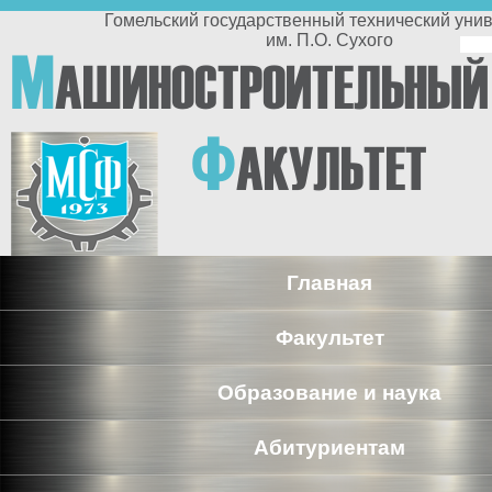
Перейти к основному содержанию
Гомельский государственный технический университет
им. П.О. Сухого
По
М
АШИНОСТРОИТЕЛЬНЫЙ
п
Ф
АКУЛЬТЕТ
Главная
Факультет
Образование и наука
Абитуриентам