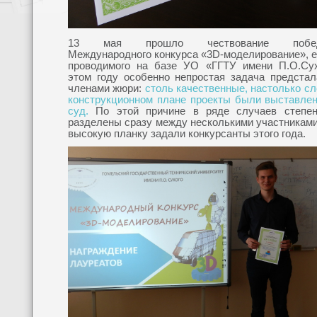
13 мая прошло чествование побед
Международного конкурса «3D-моделирование», 
проводимого на базе УО «ГГТУ имени П.О.Сух
этом году особенно непростая задача предстал
членами жюри:
столь качественные, настолько с
конструкционном плане проекты были выставлен
суд.
По этой причине в ряде случаев степе
разделены сразу между несколькими участниками
высокую планку задали конкурсанты этого года.