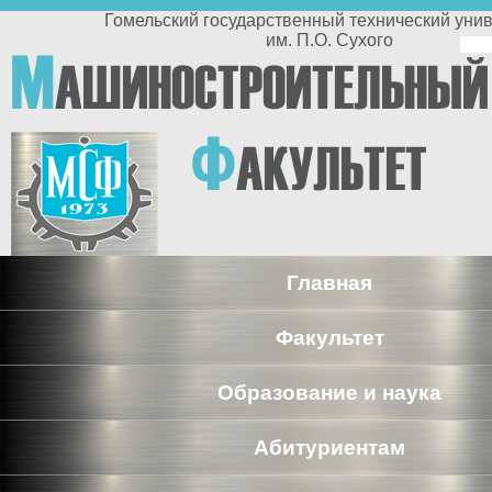
Перейти к основному содержанию
Гомельский государственный технический университет
им. П.О. Сухого
По
М
АШИНОСТРОИТЕЛЬНЫЙ
п
Ф
АКУЛЬТЕТ
Главная
Факультет
Образование и наука
Абитуриентам