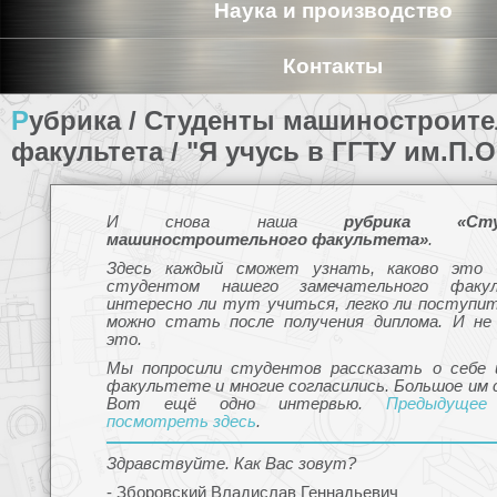
Наука и производство
Контакты
Рубрика / Студенты машиностроительного
факультета / "Я учусь в ГГТУ им.П.О
И снова наша
рубрика «Сту
машиностроительного факультета»
.
Здесь каждый сможет узнать, каково это
студентом нашего замечательного факул
интересно ли тут учиться, легко ли поступит
можно стать после получения диплома. И не
это.
Мы попросили студентов рассказать о себе 
факультете и многие согласились. Большое им 
Вот ещё одно интервью.
Предыдущее
посмотреть здесь
.
Здравствуйте. Как Вас зовут?
- Зборовский Владислав Геннадьевич