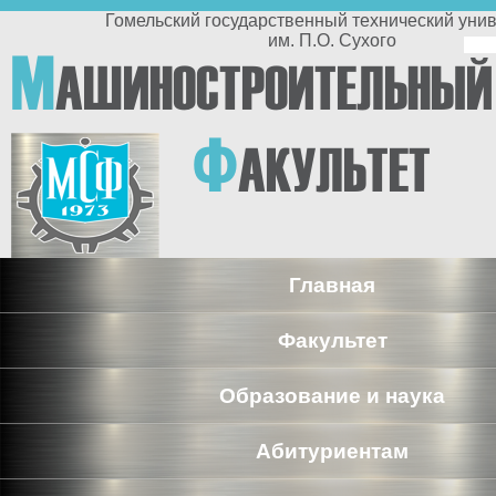
Перейти к основному содержанию
Гомельский государственный технический университет
им. П.О. Сухого
По
М
АШИНОСТРОИТЕЛЬНЫЙ
п
Ф
АКУЛЬТЕТ
Главная
Факультет
Образование и наука
Абитуриентам