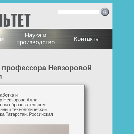
Ф
Поиск
орма
ЛЬТЕТ
поиска
Наука и
ам
Контакты
производство
и
аботка и
ор Невзорова Алла
мном образовательном
нный технологический
ка Татарстан, Российская