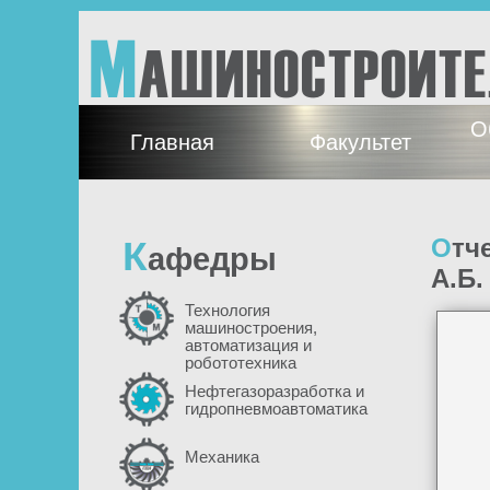
Перейти к основному содержанию
М
АШИНОСТРОИТ
О
Главная
Факультет
К
Отчет заведующего кафедрой НГР и ГПА, профессора Невзоровой
афедры
А.Б.
Технология
машиностроения,
автоматизация и
робототехника
Нефтегазоразработка и
гидропневмоавтоматика
Механика