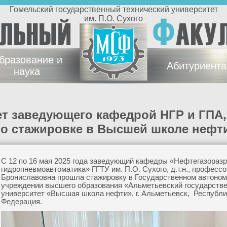
Гомельский государственный технический университет
Ф
им. П.О. Сухого
ЕЛЬНЫЙ
АКУ
бразование и
Абитуриент
наука
 о стажировке в Высшей школе нефт
С 12 по 16 мая 2025 года заведующий кафедры «Нефтегазоразр
гидропневмоавтоматика» ГГТУ им. П.О. Сухого, д.т.н., професс
Брониславовна прошла стажировку в Государственном автоно
учреждении высшего образования «Альметьевский государстве
университет «Высшая школа нефти», г. Альметьевск, Республи
Федерация.