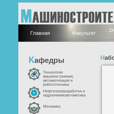
Перейти к основному содержанию
М
АШИНОСТРОИТ
О
Главная
Факультет
К
На
афедры
Технология
машиностроения,
автоматизация и
робототехника
Нефтегазоразработка и
гидропневмоавтоматика
Механика