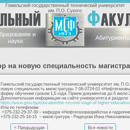
Гомельский государственный технический университет
Ф
им. П.О. Сухого
ЕЛЬНЫЙ
АКУ
бразование и
Абитуриент
наука
бор на новую специальность магистр
Гомельский государственный технический университет им. П.О.
новую специальность магистратуры 7-06-0724-01 «Нефтегазовы
форму обучения сроком 1,5 года. Прием документов до 5 июля 2
Дополнительная информация на сайте университета в разделе
https://www.gstu.by/education/the-second-stage-of-higher-education
Или по телефонам
+375-232-29-37-30 – кафедра «Нефтегазоразработка и гидропн
+375-232-25-16-15 – магистратура - Ридецкая Инна Николаевна
< Предыдущая
Все новости