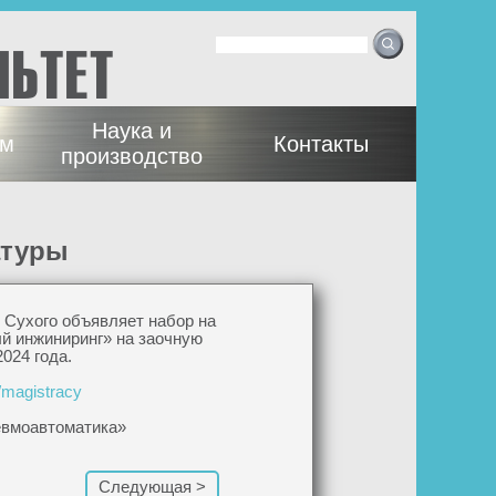
Ф
Поиск
орма
ЛЬТЕТ
поиска
Наука и
ам
Контакты
производство
атуры
 Сухого объявляет набор на
й инжиниринг» на заочную
024 года.
/magistracy
евмоавтоматика»
Следующая >