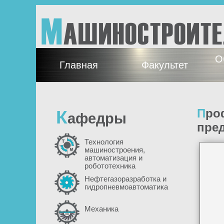
Перейти к основному содержанию
М
АШИНОСТРОИТ
О
Главная
Факультет
К
Профориентационная встреча студентов 3 и 4 курсов с
афедры
пре
Технология
машиностроения,
автоматизация и
робототехника
Нефтегазоразработка и
гидропневмоавтоматика
Механика