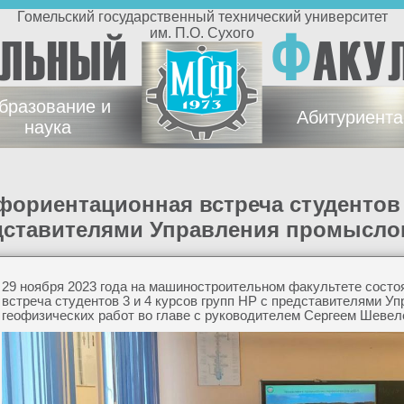
Гомельский государственный технический университет
Ф
им. П.О. Сухого
ЕЛЬНЫЙ
АКУ
бразование и
Абитуриент
наука
дставителями Управления промыслов
29 ноября 2023 года на машиностроительном факультете сост
встреча студентов 3 и 4 курсов групп НР с представителями У
геофизических работ во главе с руководителем Сергеем Шевел