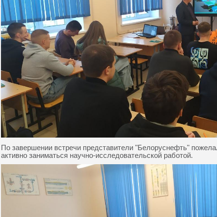
По завершении встречи представители "Белоруснефть" пожелал
активно заниматься научно-исследовательской работой.