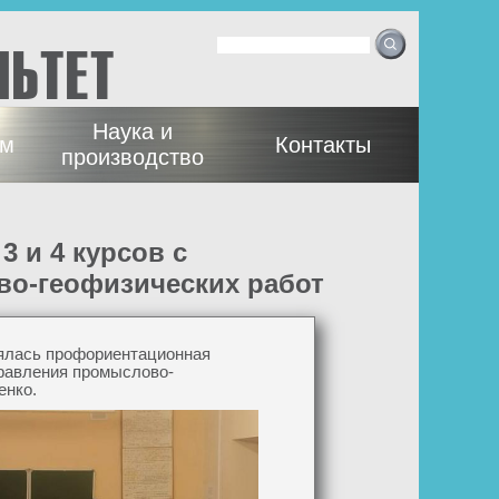
Ф
Поиск
орма
ЛЬТЕТ
поиска
Наука и
ам
Контакты
производство
о-геофизических работ
оялась профориентационная
правления промыслово-
енко.