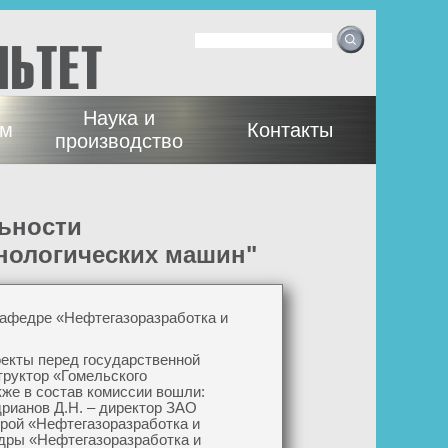
Ф
Поиск
орма
ЛЬТЕТ
поиска
Наука и
ам
Контакты
производство
нологических машин"
кафедре «Нефтегазоразработка и
екты перед государственной
труктор «Гомельского
кже в состав комиссии вошли:
рианов Д.Н. – директор ЗАО
федрой «Нефтегазоразработка и
федры «Нефтегазоразработка и