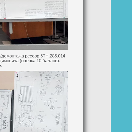
а/демонтажа рессор 5ТН.285.014
имовича (оценка 10 баллов).
А.