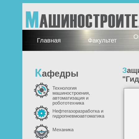
Перейти к основному содержанию
М
АШИНОСТРОИТ
О
Главная
Факультет
К
Защита дипломных проектов по специальности
афедры
"Ги
Технология
машиностроения,
автоматизация и
робототехника
Нефтегазоразработка и
гидропневмоавтоматика
Механика