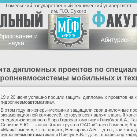
Гомельский государственный технический университет
Ф
им. П.О. Сухого
ЕЛЬНЫЙ
АКУ
бразование и
Абитуриент
наука
дропневмосистемы мобильных и тех
19 и 20 июня успешно прошли защиты дипломных проектов на 
гидропневмоавтоматика»,
В этом году инженеры-механики защищали свои дипломные про
экзаменационной комиссией, которую возглавлял главный конс
специализированного бюро Гидроавтоматики» Гинзбург А.А.. Та
Сериков Е.Ю. – главный конструктор ОАО «Салео-Гомель»; Анд
«Маяк Гомеля», к.т.н., доцент; Невзорова А.Б. – д.т.н., зав.ка
гидропневмоавтоматика» и Пинчук В.В. - д.т.н., профессор ка