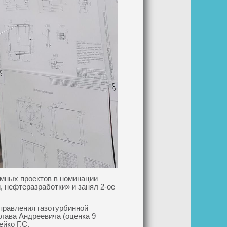
мных проектов в номинации
, нефтеразработки» и занял 2-ое
правления газотурбинной
слава Андреевича (оценка 9
йко Г.С.