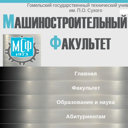
Перейти к основному содержанию
Гомельский государственный технический университет
им. П.О. Сухого
По
М
АШИНОСТРОИТЕЛЬНЫЙ
п
Ф
АКУЛЬТЕТ
Главная
Факультет
Образование и наука
Абитуриентам