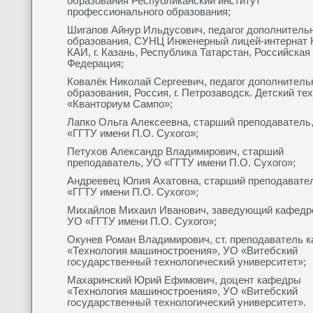
образования Республиканский институт
профессионального образования;
Шигапов Айнур Ильдусович, педагог дополнитель
образования, СУНЦ Инженерный лицей-интернат
КАИ, г. Казань, Республика Татарстан, Российская
Федерация;
Ковалёк Николай Сергеевич, педагог дополнитель
образования, Россия, г. Петрозаводск. Детский те
«Кванториум Сампо»;
Лапко Ольга Алексеевна, старший преподаватель
«ГГТУ имени П.О. Сухого»;
Петухов Александр Владимирович, старший
преподаватель, УО «ГГТУ имени П.О. Сухого»;
Андреевец Юлия Ахатовна, старший преподавате
«ГГТУ имени П.О. Сухого»;
Михайлов Михаил Иванович, заведующий кафедрой
УО «ГГТУ имени П.О. Сухого»;
Окунев Роман Владимирович, ст. преподаватель 
«Технология машиностроения», УО «Витебский
государственный технологический университет»;
Махаринский Юрий Ефимович, доцент кафедры
«Технология машиностроения», УО «Витебский
государственный технологический университет».