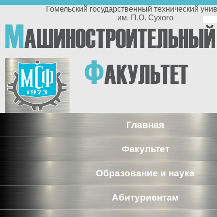
Перейти к основному содержанию
Гомельский государственный технический университет
им. П.О. Сухого
По
М
АШИНОСТРОИТЕЛЬНЫЙ
п
Ф
АКУЛЬТЕТ
Главная
Факультет
Образование и наука
Абитуриентам