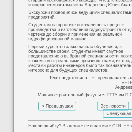
старший преподаватель кафедры «Нефтегазоразр
и гидропневмоавтоматика» Андреевец Юлия Ахато
Экскурсии проводились ведущими специалистам
предприятий.
Студентам на практике показали весь процесс
производства и изготовления гидроустройств от и
чертежа до сборки и применения на реальной
гидрофицированной машине.
Первый курс это только начало обучения и, в
большинстве своем, студенты имеют смутное
представление о выбранной специальности, поэт
знакомство с реальными производствами, их прод
местами работы инженеров было так познаватель
интересно для будущих специалистов.
Текст подготовила – ст. преподаватель 
«НГР
Андреев
Машиностроительный факультет ГГТУ им.П.О
< Предыдущая
Все новости
Следующая
Нашли ошибку? Выделите ее и нажмите CTRL+Ent