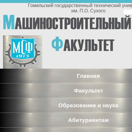
Перейти к основному содержанию
Гомельский государственный технический университет
им. П.О. Сухого
По
М
АШИНОСТРОИТЕЛЬНЫЙ
п
Ф
АКУЛЬТЕТ
Главная
Факультет
Образование и наука
Абитуриентам