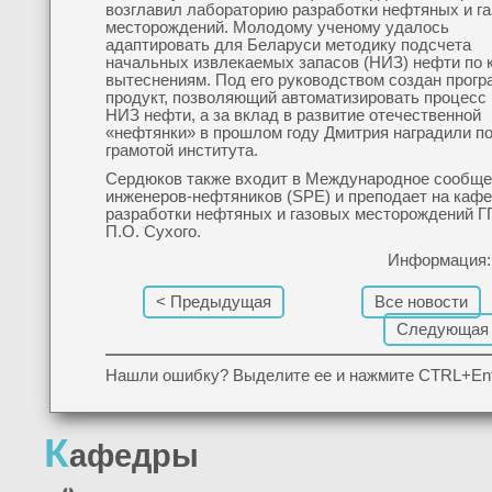
возглавил лабораторию разработки нефтяных и г
месторождений. Молодому ученому удалось
адаптировать для Беларуси методику подсчета
начальных извлекаемых запасов (НИЗ) нефти по
вытеснениям. Под его руководством создан прог
продукт, позволяющий автоматизировать процесс
НИЗ нефти, а за вклад в развитие отечественной
«нефтянки» в прошлом году Дмитрия наградили п
грамотой института.
Сердюков также входит в Международное сообще
инженеров-нефтяников (SPE) и преподает на каф
разработки нефтяных и газовых месторождений Г
П.О. Сухого.
Информация: 
< Предыдущая
Все новости
Следующая
Нашли ошибку? Выделите ее и нажмите CTRL+Ent
К
афедры