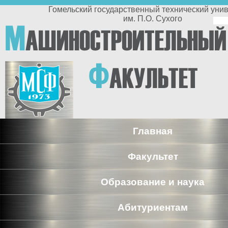
Перейти к основному содержанию
Гомельский государственный технический университет
им. П.О. Сухого
По
М
АШИНОСТРОИТЕЛЬНЫЙ
п
Ф
АКУЛЬТЕТ
Главная
Факультет
Образование и наука
Абитуриентам