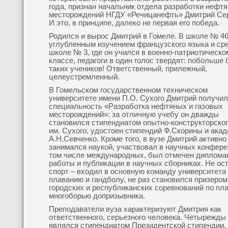
года, признан начальник отдела разработки нефт
месторождений НГДУ «Речицанефть» Дмитрий Се
И это, в принципе, далеко не первая его победа.
Родился и вырос Дмитрий в Гомеле. В школе № 46
углубленным изучением французского языка и ср
школе № 3, где он учился в военно-патриотическо
классе, педагоги в один голос твердят: побольше
таких учеников! Ответственный, прилежный,
целеустремленный.
В Гомельском государственном техническом
университете имени П.О. Сухого Дмитрий получил
специальность «Разработка нефтяных и газовых
месторождений»: за отличную учебу он дважды
становился стипендиатом опытно-конструкторско
им. Сухого, удостоен стипендий Ф.Скорины и ака
А.Н.Севченко. Кроме того, в вузе Дмитрий активно
занимался наукой, участвовал в научных конфере
том числе международных, был отмечен диплома
работы и публикации в научных сборниках. Не ос
спорт – входил в основную команду университета
плаванию и гандболу, не раз становился призером
городских и республиканских соревнований по пл
многоборью допризывника.
Преподаватели вуза характеризуют Дмитрия как
ответственного, серьезного человека. Четырежды
являлся стипендиатом Президентской стипендии.