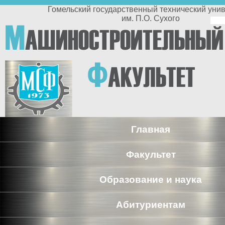
Перейти к основному содержанию
Гомельский государственный технический университет
им. П.О. Сухого
По
М
АШИНОСТРОИТЕЛЬНЫЙ
п
Ф
АКУЛЬТЕТ
Главная
Факультет
Образование и наука
Абитуриентам