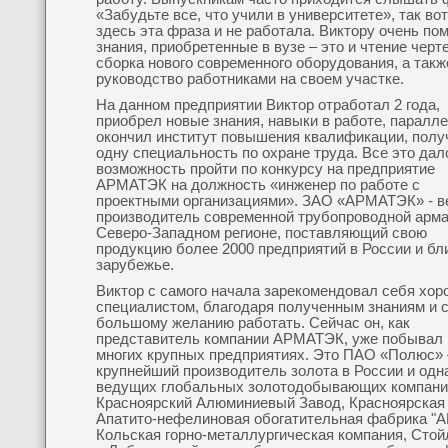
«Забудьте все, что учили в университете», так вот
здесь эта фраза и не работала. Виктору очень по
знания, приобретенные в вузе – это и чтение черт
сборка нового современного оборудования, а такж
руководство работниками на своем участке.
На данном предприятии Виктор отработал 2 года,
приобрел новые знания, навыки в работе, паралл
окончил институт повышения квалификации, полу
одну специальность по охране труда. Все это дал
возможность пройти по конкурсу на предприятие
АРМАТЭК на должность «инженер по работе с
проектными организациями». ЗАО «АРМАТЭК» - 
производитель современной трубопроводной арм
Северо-Западном регионе, поставляющий свою
продукцию более 2000 предприятий в России и б
зарубежье.
Виктор с самого начала зарекомендовал себя хо
специалистом, благодаря полученным знаниям и 
большому желанию работать. Сейчас он, как
представитель компании АРМАТЭК, уже побывал 
многих крупных предприятиях. Это ПАО «Полюс»
крупнейший производитель золота в России и одна
ведущих глобальных золотодобывающих компани
Красноярский Алюминиевый Завод, Красноярская
Апатито-нефелиновая обогатительная фабрика "
Кольская горно-металлургическая компания, Стой